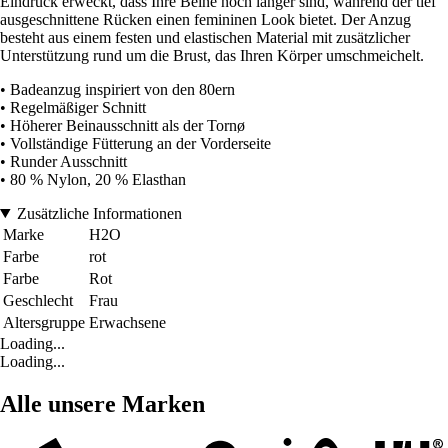
Eindruck erweckt, dass Ihre Beine noch länger sind, während der tief
ausgeschnittene Rücken einen femininen Look bietet. Der Anzug
besteht aus einem festen und elastischen Material mit zusätzlicher
Unterstützung rund um die Brust, das Ihren Körper umschmeichelt.
• Badeanzug inspiriert von den 80ern
• Regelmäßiger Schnitt
• Höherer Beinausschnitt als der Tornø
• Vollständige Fütterung an der Vorderseite
• Runder Ausschnitt
• 80 % Nylon, 20 % Elasthan
Zusätzliche Informationen
Marke
H2O
Farbe
rot
Farbe
Rot
Geschlecht
Frau
Altersgruppe
Erwachsene
Loading...
Loading...
Alle unsere Marken