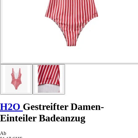
H2O
Gestreifter Damen-
Einteiler Badeanzug
Ab