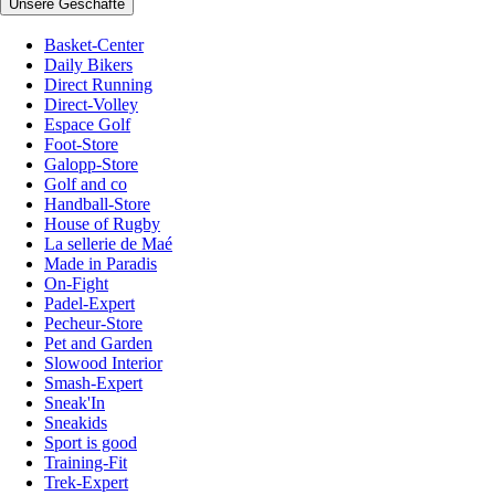
Unsere Geschäfte
Basket-Center
Daily Bikers
Direct Running
Direct-Volley
Espace Golf
Foot-Store
Galopp-Store
Golf and co
Handball-Store
House of Rugby
La sellerie de Maé
Made in Paradis
On-Fight
Padel-Expert
Pecheur-Store
Pet and Garden
Slowood Interior
Smash-Expert
Sneak'In
Sneakids
Sport is good
Training-Fit
Trek-Expert