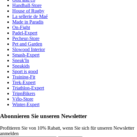
Handball-Store
House of Rugby
La sellerie de Maé
Made in Paradis
On-Fight
Padel-Expert
Pecheur-Store
Pet and Garden
Slowood Interior
Smash-Expert
Sneak'In
Sneakids
Sport is good
Training-Fit
Trek-Expert
Triathlon-Expert
TripnBikers
Vélo-Store
Winter-Expert
Abonnieren Sie unseren Newsletter
Profitieren Sie von 10% Rabatt, wenn Sie sich für unseren Newsletter
anmelden