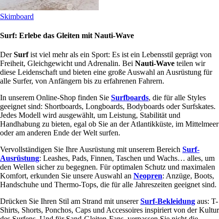
Skimboard
Surf: Erlebe das Gleiten mit Nauti-Wave
Der
Surf
ist viel mehr als ein Sport: Es ist ein Lebensstil geprägt von
Freiheit, Gleichgewicht und Adrenalin. Bei
Nauti-Wave
teilen wir
diese Leidenschaft und bieten eine große Auswahl an Ausrüstung für
alle Surfer, von Anfängern bis zu erfahrenen Fahrern.
In unserem Online-Shop finden Sie
Surfboards
, die für alle Styles
geeignet sind: Shortboards, Longboards, Bodyboards oder Surfskates.
Jedes Modell wird ausgewählt, um Leistung, Stabilität und
Handhabung zu bieten, egal ob Sie an der Atlantikküste, im Mittelmeer
oder am anderen Ende der Welt surfen.
Vervollständigen Sie Ihre Ausrüstung mit unserem Bereich
Surf-
Ausrüstung
: Leashes, Pads, Finnen, Taschen und Wachs… alles, um
den Wellen sicher zu begegnen. Für optimalen Schutz und maximalen
Komfort, erkunden Sie unsere Auswahl an
Neopren
: Anzüge, Boots,
Handschuhe und Thermo-Tops, die für alle Jahreszeiten geeignet sind.
Drücken Sie Ihren Stil am Strand mit unserer
Surf-Bekleidung
aus: T-
Shirts, Shorts, Ponchos, Caps und Accessoires inspiriert von der Kultur
des Surfens. Und für Sand-Gleiten-Fans, verpassen Sie nicht die