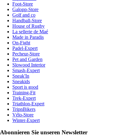
Foot-Store
Galopp-Store
Golf and co
Handball-Store
House of Rugby
La sellerie de Maé
Made in Paradis
On-Fight
Padel-Expert
Pecheur-Store
Pet and Garden
Slowood Interior
Smash-Expert
Sneak'In
Sneakids
Sport is good
Training-Fit
Trek-Expert
Triathlon-Expert
TripnBikers
Vélo-Store
Winter-Expert
Abonnieren Sie unseren Newsletter