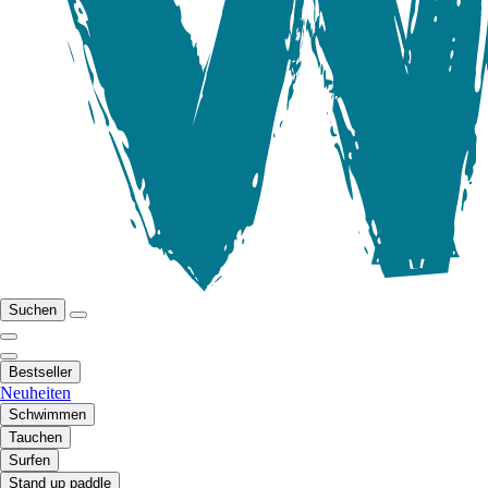
Suchen
Bestseller
Neuheiten
Schwimmen
Tauchen
Surfen
Stand up paddle