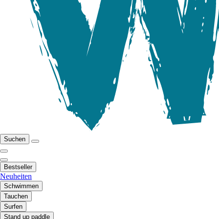
Suchen
Bestseller
Neuheiten
Schwimmen
Tauchen
Surfen
Stand up paddle