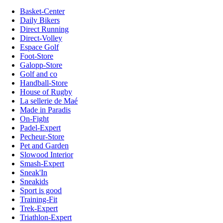
Basket-Center
Daily Bikers
Direct Running
Direct-Volley
Espace Golf
Foot-Store
Galopp-Store
Golf and co
Handball-Store
House of Rugby
La sellerie de Maé
Made in Paradis
On-Fight
Padel-Expert
Pecheur-Store
Pet and Garden
Slowood Interior
Smash-Expert
Sneak'In
Sneakids
Sport is good
Training-Fit
Trek-Expert
Triathlon-Expert