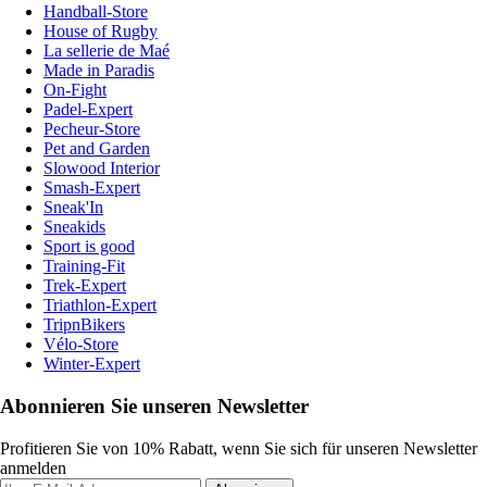
Handball-Store
House of Rugby
La sellerie de Maé
Made in Paradis
On-Fight
Padel-Expert
Pecheur-Store
Pet and Garden
Slowood Interior
Smash-Expert
Sneak'In
Sneakids
Sport is good
Training-Fit
Trek-Expert
Triathlon-Expert
TripnBikers
Vélo-Store
Winter-Expert
Abonnieren Sie unseren Newsletter
Profitieren Sie von 10% Rabatt, wenn Sie sich für unseren Newsletter
anmelden