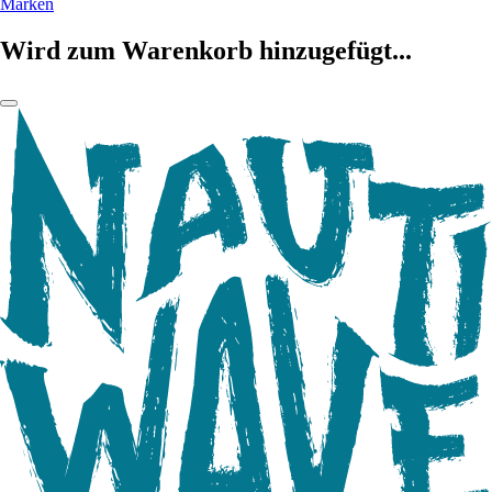
Marken
Wird zum Warenkorb hinzugefügt...