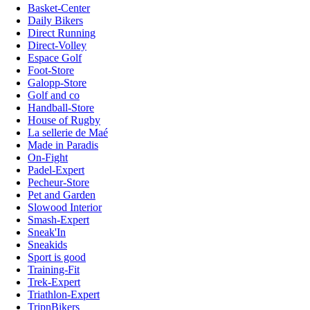
Basket-Center
Daily Bikers
Direct Running
Direct-Volley
Espace Golf
Foot-Store
Galopp-Store
Golf and co
Handball-Store
House of Rugby
La sellerie de Maé
Made in Paradis
On-Fight
Padel-Expert
Pecheur-Store
Pet and Garden
Slowood Interior
Smash-Expert
Sneak'In
Sneakids
Sport is good
Training-Fit
Trek-Expert
Triathlon-Expert
TripnBikers