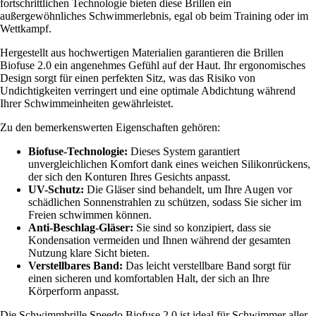
fortschrittlichen Technologie bieten diese Brillen ein
außergewöhnliches Schwimmerlebnis, egal ob beim Training oder im
Wettkampf.
Hergestellt aus hochwertigen Materialien garantieren die Brillen
Biofuse 2.0 ein angenehmes Gefühl auf der Haut. Ihr ergonomisches
Design sorgt für einen perfekten Sitz, was das Risiko von
Undichtigkeiten verringert und eine optimale Abdichtung während
Ihrer Schwimmeinheiten gewährleistet.
Zu den bemerkenswerten Eigenschaften gehören:
Biofuse-Technologie:
Dieses System garantiert
unvergleichlichen Komfort dank eines weichen Silikonrückens,
der sich den Konturen Ihres Gesichts anpasst.
UV-Schutz:
Die Gläser sind behandelt, um Ihre Augen vor
schädlichen Sonnenstrahlen zu schützen, sodass Sie sicher im
Freien schwimmen können.
Anti-Beschlag-Gläser:
Sie sind so konzipiert, dass sie
Kondensation vermeiden und Ihnen während der gesamten
Nutzung klare Sicht bieten.
Verstellbares Band:
Das leicht verstellbare Band sorgt für
einen sicheren und komfortablen Halt, der sich an Ihre
Körperform anpasst.
Die Schwimmbrille Speedo Biofuse 2.0 ist ideal für Schwimmer aller