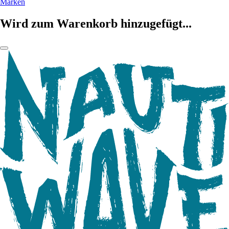
Marken
Wird zum Warenkorb hinzugefügt...