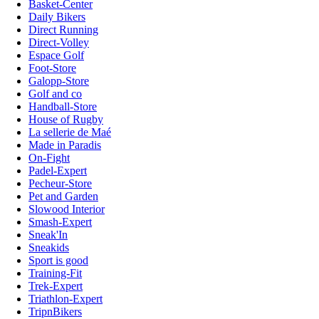
Basket-Center
Daily Bikers
Direct Running
Direct-Volley
Espace Golf
Foot-Store
Galopp-Store
Golf and co
Handball-Store
House of Rugby
La sellerie de Maé
Made in Paradis
On-Fight
Padel-Expert
Pecheur-Store
Pet and Garden
Slowood Interior
Smash-Expert
Sneak'In
Sneakids
Sport is good
Training-Fit
Trek-Expert
Triathlon-Expert
TripnBikers