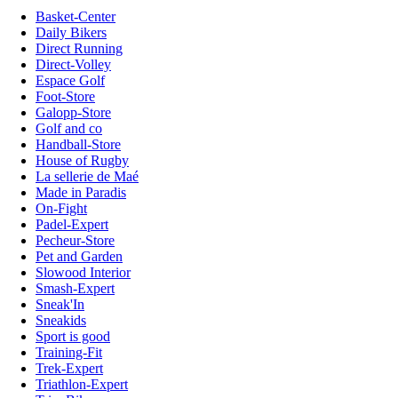
Basket-Center
Daily Bikers
Direct Running
Direct-Volley
Espace Golf
Foot-Store
Galopp-Store
Golf and co
Handball-Store
House of Rugby
La sellerie de Maé
Made in Paradis
On-Fight
Padel-Expert
Pecheur-Store
Pet and Garden
Slowood Interior
Smash-Expert
Sneak'In
Sneakids
Sport is good
Training-Fit
Trek-Expert
Triathlon-Expert