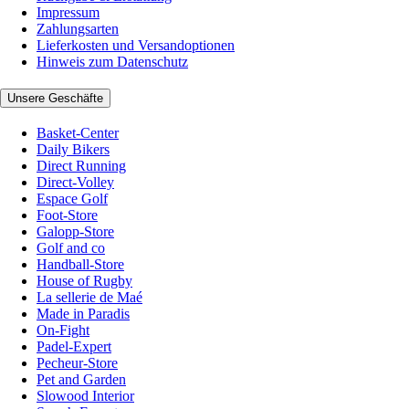
Impressum
Zahlungsarten
Lieferkosten und Versandoptionen
Hinweis zum Datenschutz
Unsere Geschäfte
Basket-Center
Daily Bikers
Direct Running
Direct-Volley
Espace Golf
Foot-Store
Galopp-Store
Golf and co
Handball-Store
House of Rugby
La sellerie de Maé
Made in Paradis
On-Fight
Padel-Expert
Pecheur-Store
Pet and Garden
Slowood Interior