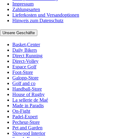
Impressum
Zahlungsarten
Lieferkosten und Versandoptionen
Hinweis zum Datenschutz
Unsere Geschäfte
Basket-Center
Daily Bikers
Direct Running
Direct-Volley
Espace Golf
Foot-Store
Galopp-Store
Golf and co
Handball-Store
House of Rugby
La sellerie de Maé
Made in Paradis
On-Fight
Padel-Expert
Pecheur-Store
Pet and Garden
Slowood Interior