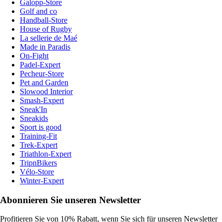
Galopp-Store
Golf and co
Handball-Store
House of Rugby
La sellerie de Maé
Made in Paradis
On-Fight
Padel-Expert
Pecheur-Store
Pet and Garden
Slowood Interior
Smash-Expert
Sneak'In
Sneakids
Sport is good
Training-Fit
Trek-Expert
Triathlon-Expert
TripnBikers
Vélo-Store
Winter-Expert
Abonnieren Sie unseren Newsletter
Profitieren Sie von 10% Rabatt, wenn Sie sich für unseren Newsletter