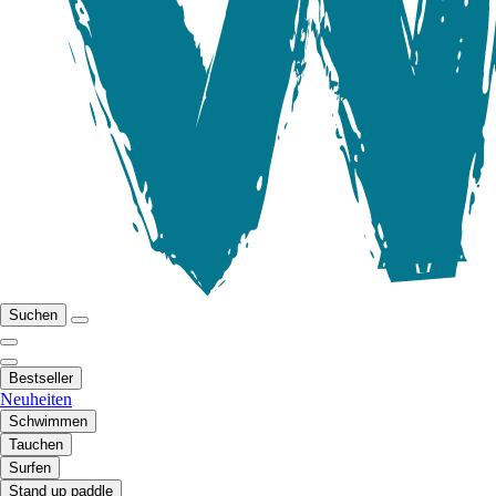
Suchen
Bestseller
Neuheiten
Schwimmen
Tauchen
Surfen
Stand up paddle