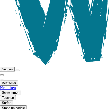
Suchen
Bestseller
Neuheiten
Schwimmen
Tauchen
Surfen
Stand up paddle