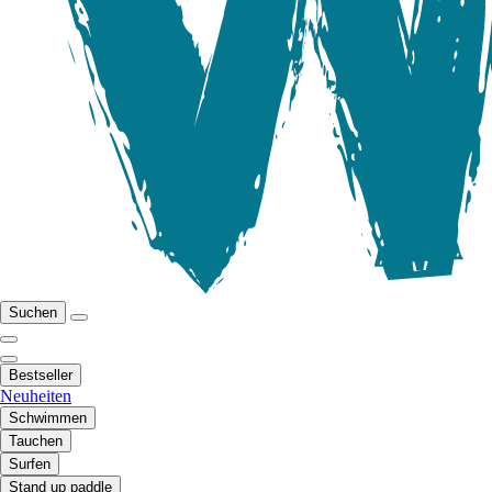
Suchen
Bestseller
Neuheiten
Schwimmen
Tauchen
Surfen
Stand up paddle