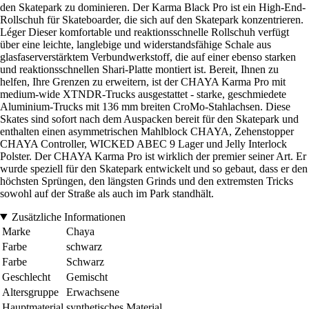
den Skatepark zu dominieren. Der Karma Black Pro ist ein High-End-
Rollschuh für Skateboarder, die sich auf den Skatepark konzentrieren.
Léger Dieser komfortable und reaktionsschnelle Rollschuh verfügt
über eine leichte, langlebige und widerstandsfähige Schale aus
glasfaserverstärktem Verbundwerkstoff, die auf einer ebenso starken
und reaktionsschnellen Shari-Platte montiert ist. Bereit, Ihnen zu
helfen, Ihre Grenzen zu erweitern, ist der CHAYA Karma Pro mit
medium-wide XTNDR-Trucks ausgestattet - starke, geschmiedete
Aluminium-Trucks mit 136 mm breiten CroMo-Stahlachsen. Diese
Skates sind sofort nach dem Auspacken bereit für den Skatepark und
enthalten einen asymmetrischen Mahlblock CHAYA, Zehenstopper
CHAYA Controller, WICKED ABEC 9 Lager und Jelly Interlock
Polster. Der CHAYA Karma Pro ist wirklich der premier seiner Art. Er
wurde speziell für den Skatepark entwickelt und so gebaut, dass er den
höchsten Sprüngen, den längsten Grinds und den extremsten Tricks
sowohl auf der Straße als auch im Park standhält.
Zusätzliche Informationen
Marke
Chaya
Farbe
schwarz
Farbe
Schwarz
Geschlecht
Gemischt
Altersgruppe
Erwachsene
Hauptmaterial
synthetisches Material