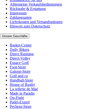
Allgemeine Verkaufsbedingungen
Rückgabe & Erstattung
Impressum
Zahlungsarten
Lieferkosten und Versandoptionen
Hinweis zum Datenschutz
Unsere Geschäfte
Basket-Center
Daily Bikers
Direct Running
Direct-Volley
Espace Golf
Foot-Store
Galopp-Store
Golf and co
Handball-Store
House of Rugby
La sellerie de Maé
Made in Paradis
On-Fight
Padel-Expert
Pecheur-Store