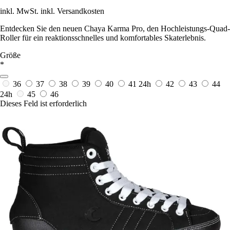
inkl. MwSt. inkl. Versandkosten
Entdecken Sie den neuen Chaya Karma Pro, den Hochleistungs-Quad-
Roller für ein reaktionsschnelles und komfortables Skaterlebnis.
Größe
*
36
37
38
39
40
41
24h
42
43
44
24h
45
46
Dieses Feld ist erforderlich