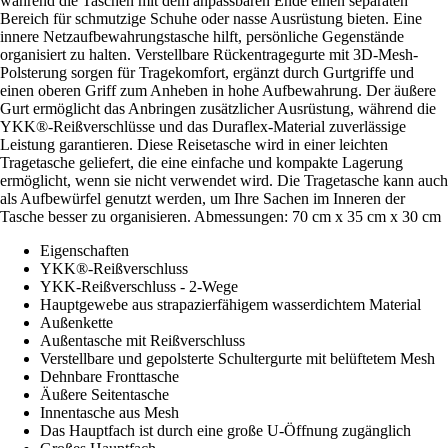
während die Taschen mit dem anpassbaren Ende einen separaten
Bereich für schmutzige Schuhe oder nasse Ausrüstung bieten. Eine
innere Netzaufbewahrungstasche hilft, persönliche Gegenstände
organisiert zu halten. Verstellbare Rückentragegurte mit 3D-Mesh-
Polsterung sorgen für Tragekomfort, ergänzt durch Gurtgriffe und
einen oberen Griff zum Anheben in hohe Aufbewahrung. Der äußere
Gurt ermöglicht das Anbringen zusätzlicher Ausrüstung, während die
YKK®-Reißverschlüsse und das Duraflex-Material zuverlässige
Leistung garantieren. Diese Reisetasche wird in einer leichten
Tragetasche geliefert, die eine einfache und kompakte Lagerung
ermöglicht, wenn sie nicht verwendet wird. Die Tragetasche kann auch
als Aufbewürfel genutzt werden, um Ihre Sachen im Inneren der
Tasche besser zu organisieren. Abmessungen: 70 cm x 35 cm x 30 cm
Eigenschaften
YKK®-Reißverschluss
YKK-Reißverschluss - 2-Wege
Hauptgewebe aus strapazierfähigem wasserdichtem Material
Außenkette
Außentasche mit Reißverschluss
Verstellbare und gepolsterte Schultergurte mit belüftetem Mesh
Dehnbare Fronttasche
Äußere Seitentasche
Innentasche aus Mesh
Das Hauptfach ist durch eine große U-Öffnung zugänglich