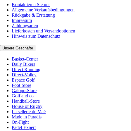
Kontaktieren Sie uns
Allgemeine Verkaufsbedingungen
Rückgabe & Erstattung
Impressum
Zahlungsarten
Lieferkosten und Versandoptionen
Hinweis zum Datenschutz
Unsere Geschäfte
Basket-Center
Daily Bikers
Direct Running
Direct-Volley
Espace Golf
Foot-Store
Galopp-Store
Golf and co
Handball-Store
House of Rugby
La sellerie de Maé
Made in Paradis
On-Fight
Padel-Expert