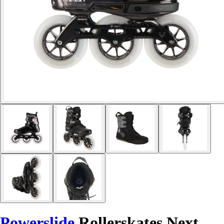
Powerslide
Rollerskates Next