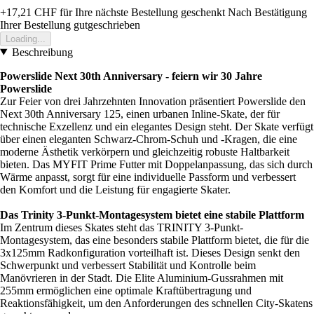
+17,21 CHF
für Ihre nächste Bestellung geschenkt
Nach Bestätigung
Ihrer Bestellung gutgeschrieben
Loading...
Beschreibung
Powerslide Next 30th Anniversary - feiern wir 30 Jahre
Powerslide
Zur Feier von drei Jahrzehnten Innovation präsentiert Powerslide den
Next 30th Anniversary 125, einen urbanen Inline-Skate, der für
technische Exzellenz und ein elegantes Design steht. Der Skate verfügt
über einen eleganten Schwarz-Chrom-Schuh und -Kragen, die eine
moderne Ästhetik verkörpern und gleichzeitig robuste Haltbarkeit
bieten. Das MYFIT Prime Futter mit Doppelanpassung, das sich durch
Wärme anpasst, sorgt für eine individuelle Passform und verbessert
den Komfort und die Leistung für engagierte Skater.
Das Trinity 3-Punkt-Montagesystem bietet eine stabile Plattform
Im Zentrum dieses Skates steht das TRINITY 3-Punkt-
Montagesystem, das eine besonders stabile Plattform bietet, die für die
3x125mm Radkonfiguration vorteilhaft ist. Dieses Design senkt den
Schwerpunkt und verbessert Stabilität und Kontrolle beim
Manövrieren in der Stadt. Die Elite Aluminium-Gussrahmen mit
255mm ermöglichen eine optimale Kraftübertragung und
Reaktionsfähigkeit, um den Anforderungen des schnellen City-Skatens