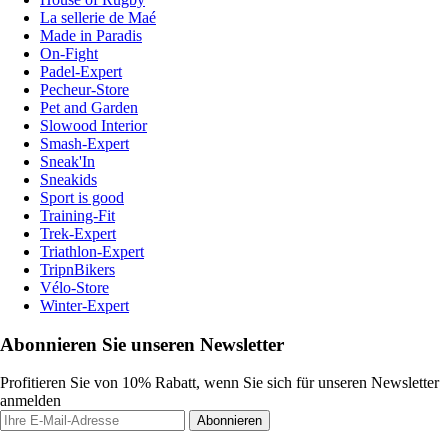
La sellerie de Maé
Made in Paradis
On-Fight
Padel-Expert
Pecheur-Store
Pet and Garden
Slowood Interior
Smash-Expert
Sneak'In
Sneakids
Sport is good
Training-Fit
Trek-Expert
Triathlon-Expert
TripnBikers
Vélo-Store
Winter-Expert
Abonnieren Sie unseren Newsletter
Profitieren Sie von 10% Rabatt, wenn Sie sich für unseren Newsletter
anmelden
Abonnieren