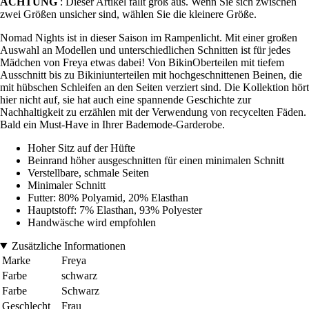
ACHTUNG
: Dieser Artikel fällt groß aus. Wenn Sie sich zwischen
zwei Größen unsicher sind, wählen Sie die kleinere Größe.
Nomad Nights ist in dieser Saison im Rampenlicht. Mit einer großen
Auswahl an Modellen und unterschiedlichen Schnitten ist für jedes
Mädchen von Freya etwas dabei! Von BikinOberteilen mit tiefem
Ausschnitt bis zu Bikiniunterteilen mit hochgeschnittenen Beinen, die
mit hübschen Schleifen an den Seiten verziert sind. Die Kollektion hört
hier nicht auf, sie hat auch eine spannende Geschichte zur
Nachhaltigkeit zu erzählen mit der Verwendung von recycelten Fäden.
Bald ein Must-Have in Ihrer Bademode-Garderobe.
Hoher Sitz auf der Hüfte
Beinrand höher ausgeschnitten für einen minimalen Schnitt
Verstellbare, schmale Seiten
Minimaler Schnitt
Futter: 80% Polyamid, 20% Elasthan
Hauptstoff: 7% Elasthan, 93% Polyester
Handwäsche wird empfohlen
Zusätzliche Informationen
Marke
Freya
Farbe
schwarz
Farbe
Schwarz
Geschlecht
Frau