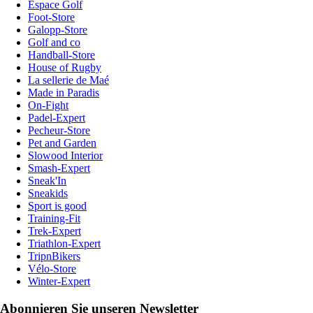
Espace Golf
Foot-Store
Galopp-Store
Golf and co
Handball-Store
House of Rugby
La sellerie de Maé
Made in Paradis
On-Fight
Padel-Expert
Pecheur-Store
Pet and Garden
Slowood Interior
Smash-Expert
Sneak'In
Sneakids
Sport is good
Training-Fit
Trek-Expert
Triathlon-Expert
TripnBikers
Vélo-Store
Winter-Expert
Abonnieren Sie unseren Newsletter