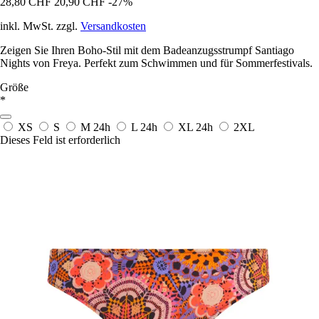
28,80 CHF
20,90 CHF
-27%
inkl. MwSt. zzgl.
Versandkosten
Zeigen Sie Ihren Boho-Stil mit dem Badeanzugsstrumpf Santiago
Nights von Freya. Perfekt zum Schwimmen und für Sommerfestivals.
Größe
*
XS
S
M
24h
L
24h
XL
24h
2XL
Dieses Feld ist erforderlich