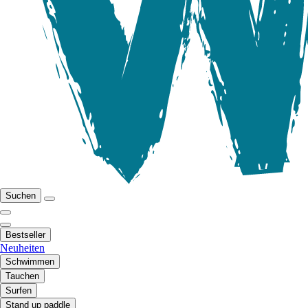
Suchen
Bestseller
Neuheiten
Schwimmen
Tauchen
Surfen
Stand up paddle