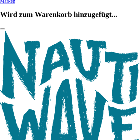
Marken
Wird zum Warenkorb hinzugefügt...