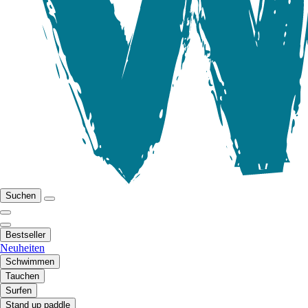
Suchen
Bestseller
Neuheiten
Schwimmen
Tauchen
Surfen
Stand up paddle