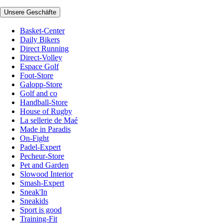
Unsere Geschäfte
Basket-Center
Daily Bikers
Direct Running
Direct-Volley
Espace Golf
Foot-Store
Galopp-Store
Golf and co
Handball-Store
House of Rugby
La sellerie de Maé
Made in Paradis
On-Fight
Padel-Expert
Pecheur-Store
Pet and Garden
Slowood Interior
Smash-Expert
Sneak'In
Sneakids
Sport is good
Training-Fit