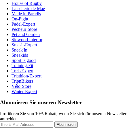
House of Rugby
La sellerie de Maé
Made in Paradis
On-Fight
Padel-Expert
Pecheur-Store
Pet and Garden
Slowood Interior
Smash-Expert
Sneak'In
Sneakids
Sport is good
Training-Fit
Trek-Expert
Triathlon-Expert
TripnBikers
Vélo-Store
Winter-Expert
Abonnieren Sie unseren Newsletter
Profitieren Sie von 10% Rabatt, wenn Sie sich für unseren Newsletter
anmelden
Abonnieren