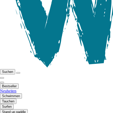
Suchen
Bestseller
Neuheiten
Schwimmen
Tauchen
Surfen
Stand up paddle