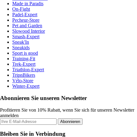
Made in Paradis
On-Fight
Padel-Expert
Pecheur-Store
Pet and Garden
Slowood Interior
Smash-Expert
Sneak'In
Sneakids
Sport is good
Training-Fit
Trek-Expert
Triathlon-Expert
TripnBikers
Vélo-Store
Winter-Expert
Abonnieren Sie unseren Newsletter
Profitieren Sie von 10% Rabatt, wenn Sie sich für unseren Newsletter
anmelden
Abonnieren
Bleiben Sie in Verbindung