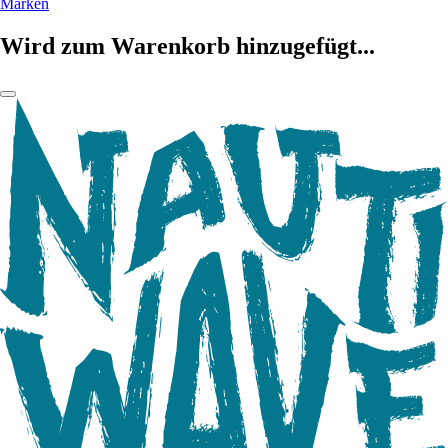
Marken
Wird zum Warenkorb hinzugefügt...