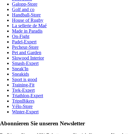
Galopp-Store
Golf and co
Handball-Store
House of Rugby
La sellerie de Maé
Made in Paradis
On-Fight
Padel-Expert
Pecheur-Store
Pet and Garden
Slowood Interior
Smash-Expert
Sneak'In
Sneakids
Sport is good
Training-Fit
Trek-Expert
Triathlon-Expert
TripnBikers
Vélo-Store
Winter-Expert
Abonnieren Sie unseren Newsletter