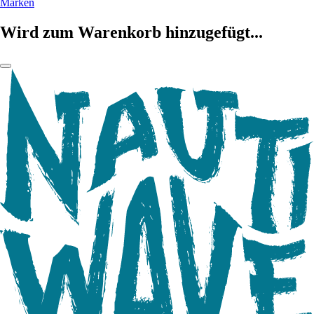
Marken
Wird zum Warenkorb hinzugefügt...