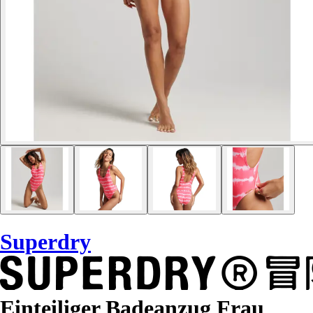
Superdry
Einteiliger Badeanzug Frau