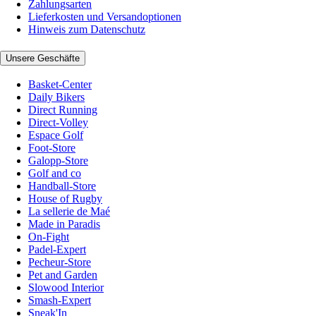
Zahlungsarten
Lieferkosten und Versandoptionen
Hinweis zum Datenschutz
Unsere Geschäfte
Basket-Center
Daily Bikers
Direct Running
Direct-Volley
Espace Golf
Foot-Store
Galopp-Store
Golf and co
Handball-Store
House of Rugby
La sellerie de Maé
Made in Paradis
On-Fight
Padel-Expert
Pecheur-Store
Pet and Garden
Slowood Interior
Smash-Expert
Sneak'In