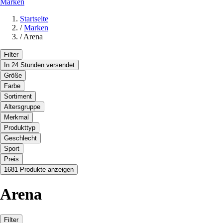
Marken
Startseite
/
Marken
/
Arena
Filter
In 24 Stunden versendet
Größe
Farbe
Sortiment
Altersgruppe
Merkmal
Produkttyp
Geschlecht
Sport
Preis
1681 Produkte anzeigen
Arena
Filter