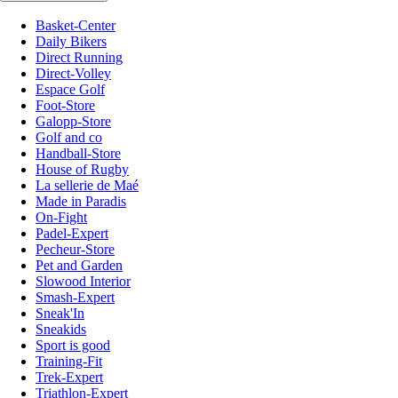
Basket-Center
Daily Bikers
Direct Running
Direct-Volley
Espace Golf
Foot-Store
Galopp-Store
Golf and co
Handball-Store
House of Rugby
La sellerie de Maé
Made in Paradis
On-Fight
Padel-Expert
Pecheur-Store
Pet and Garden
Slowood Interior
Smash-Expert
Sneak'In
Sneakids
Sport is good
Training-Fit
Trek-Expert
Triathlon-Expert