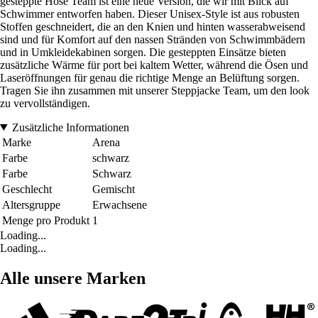
gesteppte Hose Team ist eine neue Version, die wir mit Blick auf
Schwimmer entworfen haben. Dieser Unisex-Style ist aus robusten
Stoffen geschneidert, die an den Knien und hinten wasserabweisend
sind und für Komfort auf den nassen Stränden von Schwimmbädern
und in Umkleidekabinen sorgen. Die gesteppten Einsätze bieten
zusätzliche Wärme für port bei kaltem Wetter, während die Ösen und
Laseröffnungen für genau die richtige Menge an Belüftung sorgen.
Tragen Sie ihn zusammen mit unserer Steppjacke Team, um den look
zu vervollständigen.
Zusätzliche Informationen
Marke
Arena
Farbe
schwarz
Farbe
Schwarz
Geschlecht
Gemischt
Altersgruppe
Erwachsene
Menge pro Produkt
1
Loading...
Loading...
Alle unsere Marken