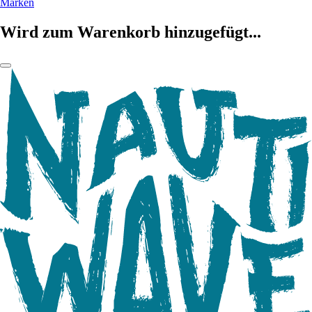
Marken
Wird zum Warenkorb hinzugefügt...