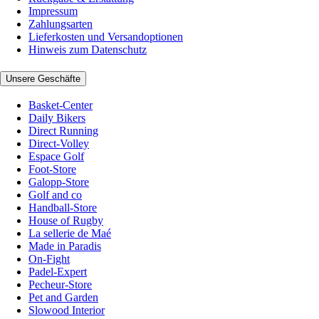
Impressum
Zahlungsarten
Lieferkosten und Versandoptionen
Hinweis zum Datenschutz
Unsere Geschäfte
Basket-Center
Daily Bikers
Direct Running
Direct-Volley
Espace Golf
Foot-Store
Galopp-Store
Golf and co
Handball-Store
House of Rugby
La sellerie de Maé
Made in Paradis
On-Fight
Padel-Expert
Pecheur-Store
Pet and Garden
Slowood Interior