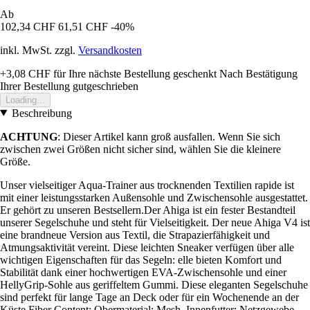
Ab
102,34 CHF
61,51 CHF
-40%
inkl. MwSt. zzgl.
Versandkosten
+3,08 CHF
für Ihre nächste Bestellung geschenkt
Nach Bestätigung
Ihrer Bestellung gutgeschrieben
Loading...
Beschreibung
ACHTUNG
: Dieser Artikel kann groß ausfallen. Wenn Sie sich
zwischen zwei Größen nicht sicher sind, wählen Sie die kleinere
Größe.
Unser vielseitiger Aqua-Trainer aus trocknenden Textilien rapide ist
mit einer leistungsstarken Außensohle und Zwischensohle ausgestattet.
Er gehört zu unseren Bestsellern.Der Ahiga ist ein fester Bestandteil
unserer Segelschuhe und steht für Vielseitigkeit. Der neue Ahiga V4 ist
eine brandneue Version aus Textil, die Strapazierfähigkeit und
Atmungsaktivität vereint. Diese leichten Sneaker verfügen über alle
wichtigen Eigenschaften für das Segeln: elle bieten Komfort und
Stabilität dank einer hochwertigen EVA-Zwischensohle und einer
HellyGrip-Sohle aus geriffeltem Gummi. Diese eleganten Segelschuhe
sind perfekt für lange Tage an Deck oder für ein Wochenende an der
Küste.Fiber Content: Obermaterial: Mesh. Innenfutter: Netzgewebe.