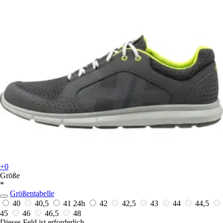
+0
Größe
*
Größentabelle
40
40,5
41
24h
42
42,5
43
44
44,5
45
46
46,5
48
Dieses Feld ist erforderlich