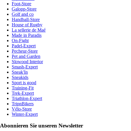
Foot-Store
Galopp-Store
Golf and co
Handball-Store
House of Rugby
La sellerie de Maé
Made in Paradis
On-Fight
Padel-Expert
Pecheur-Store
Pet and Garden
Slowood Interior
Smash-Expert
Sneak'In
Sneakids
Sport is good
Training-Fit
Trek-Expert
Triathlon-Expert
TripnBikers
Vélo-Store
Winter-Expert
Abonnieren Sie unseren Newsletter