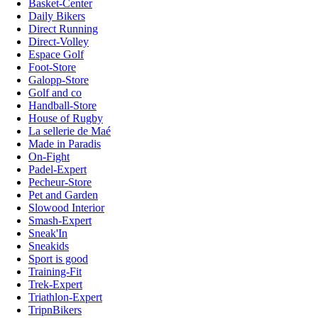
Basket-Center
Daily Bikers
Direct Running
Direct-Volley
Espace Golf
Foot-Store
Galopp-Store
Golf and co
Handball-Store
House of Rugby
La sellerie de Maé
Made in Paradis
On-Fight
Padel-Expert
Pecheur-Store
Pet and Garden
Slowood Interior
Smash-Expert
Sneak'In
Sneakids
Sport is good
Training-Fit
Trek-Expert
Triathlon-Expert
TripnBikers