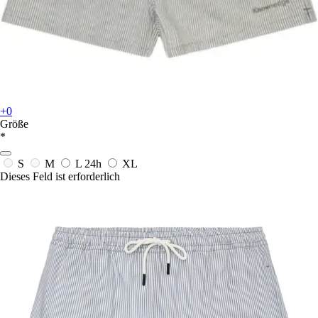
+0
Größe
*
S
M
L
24h
XL
Dieses Feld ist erforderlich