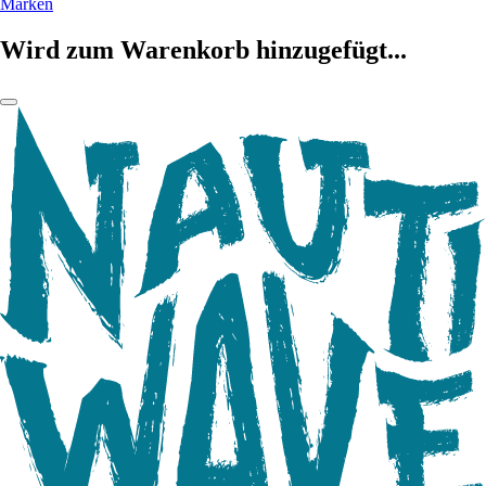
Marken
Wird zum Warenkorb hinzugefügt...