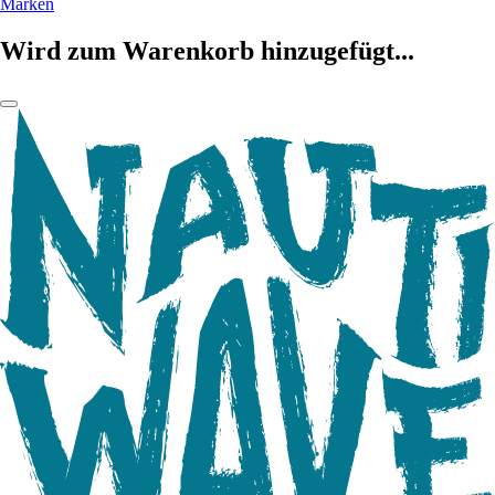
Marken
Wird zum Warenkorb hinzugefügt...