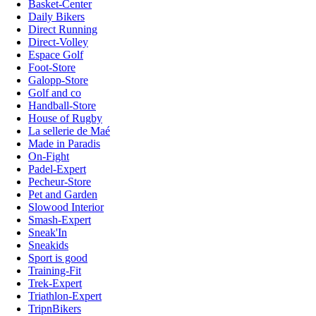
Basket-Center
Daily Bikers
Direct Running
Direct-Volley
Espace Golf
Foot-Store
Galopp-Store
Golf and co
Handball-Store
House of Rugby
La sellerie de Maé
Made in Paradis
On-Fight
Padel-Expert
Pecheur-Store
Pet and Garden
Slowood Interior
Smash-Expert
Sneak'In
Sneakids
Sport is good
Training-Fit
Trek-Expert
Triathlon-Expert
TripnBikers