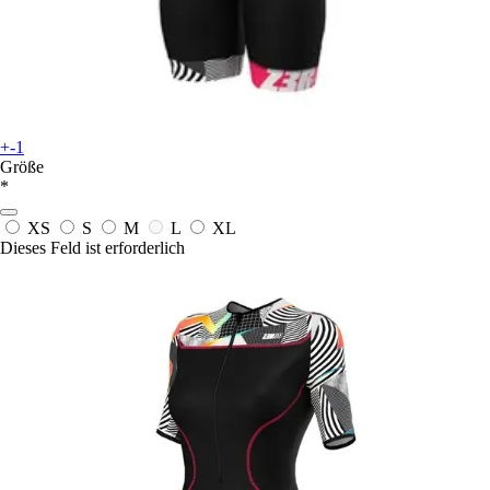
+-1
Größe
*
XS
S
M
L
XL
Dieses Feld ist erforderlich