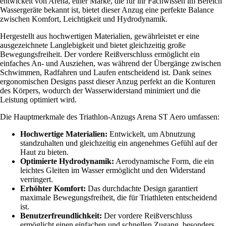
entwickelt von Arena, einer Marke, die für ihr Fachwissen im Bereich
Wassergeräte bekannt ist, bietet dieser Anzug eine perfekte Balance
zwischen Komfort, Leichtigkeit und Hydrodynamik.
Hergestellt aus hochwertigen Materialien, gewährleistet er eine
ausgezeichnete Langlebigkeit und bietet gleichzeitig große
Bewegungsfreiheit. Der vordere Reißverschluss ermöglicht ein
einfaches An- und Ausziehen, was während der Übergänge zwischen
Schwimmen, Radfahren und Laufen entscheidend ist. Dank seines
ergonomischen Designs passt dieser Anzug perfekt an die Konturen
des Körpers, wodurch der Wasserwiderstand minimiert und die
Leistung optimiert wird.
Die Hauptmerkmale des Triathlon-Anzugs Arena ST Aero umfassen:
Hochwertige Materialien:
Entwickelt, um Abnutzung
standzuhalten und gleichzeitig ein angenehmes Gefühl auf der
Haut zu bieten.
Optimierte Hydrodynamik:
Aerodynamische Form, die ein
leichtes Gleiten im Wasser ermöglicht und den Widerstand
verringert.
Erhöhter Komfort:
Das durchdachte Design garantiert
maximale Bewegungsfreiheit, die für Triathleten entscheidend
ist.
Benutzerfreundlichkeit:
Der vordere Reißverschluss
ermöglicht einen einfachen und schnellen Zugang, besonders