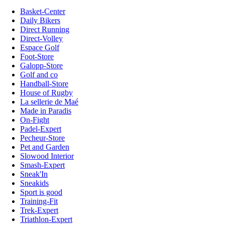
Basket-Center
Daily Bikers
Direct Running
Direct-Volley
Espace Golf
Foot-Store
Galopp-Store
Golf and co
Handball-Store
House of Rugby
La sellerie de Maé
Made in Paradis
On-Fight
Padel-Expert
Pecheur-Store
Pet and Garden
Slowood Interior
Smash-Expert
Sneak'In
Sneakids
Sport is good
Training-Fit
Trek-Expert
Triathlon-Expert