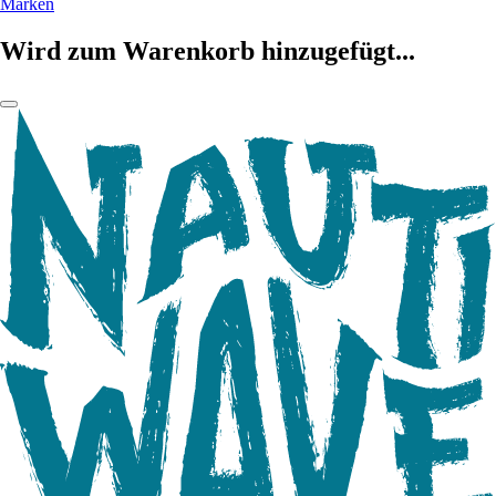
Marken
Wird zum Warenkorb hinzugefügt...