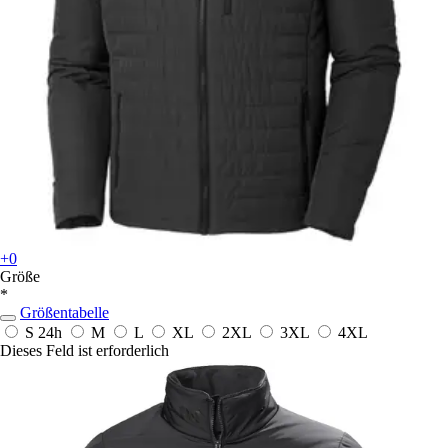
+0
Größe
*
Größentabelle
S
24h
M
L
XL
2XL
3XL
4XL
Dieses Feld ist erforderlich