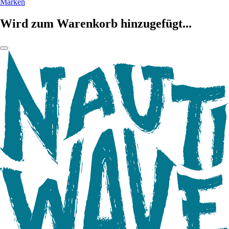
Marken
Wird zum Warenkorb hinzugefügt...