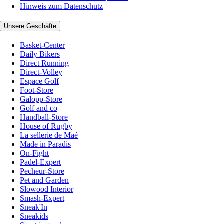
Hinweis zum Datenschutz
Unsere Geschäfte
Basket-Center
Daily Bikers
Direct Running
Direct-Volley
Espace Golf
Foot-Store
Galopp-Store
Golf and co
Handball-Store
House of Rugby
La sellerie de Maé
Made in Paradis
On-Fight
Padel-Expert
Pecheur-Store
Pet and Garden
Slowood Interior
Smash-Expert
Sneak'In
Sneakids