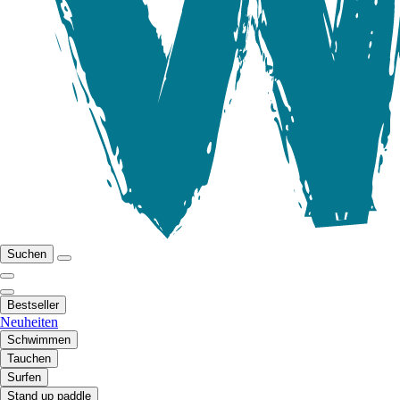
Suchen
Bestseller
Neuheiten
Schwimmen
Tauchen
Surfen
Stand up paddle