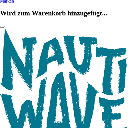
Marken
Wird zum Warenkorb hinzugefügt...