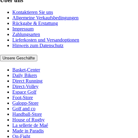
Über uns
Kontaktieren Sie uns
Allgemeine Verkaufsbedingungen
Rückgabe & Erstattung
Impressum
Zahlungsarten
Lieferkosten und Versandoptionen
Hinweis zum Datenschutz
Unsere Geschäfte
Basket-Center
Daily Bikers
Direct Running
Direct-Volley
Espace Golf
Foot-Store
Galopp-Store
Golf and co
Handball-Store
House of Rugby
La sellerie de Maé
Made in Paradis
On-Fight