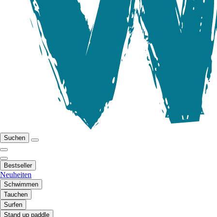
Suchen
Bestseller
Neuheiten
Schwimmen
Tauchen
Surfen
Stand up paddle