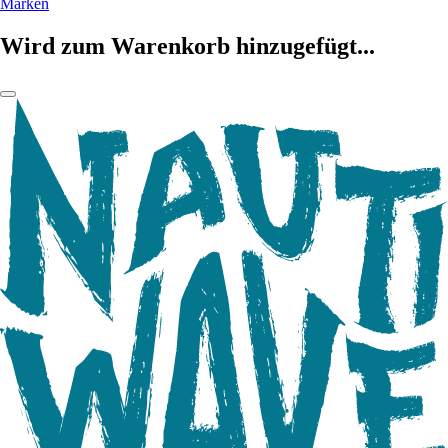
Marken
Wird zum Warenkorb hinzugefügt...