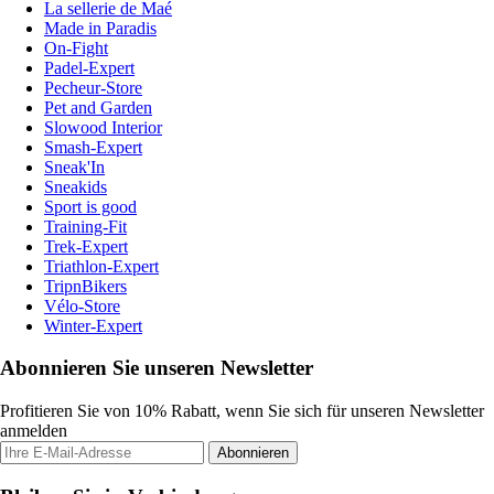
La sellerie de Maé
Made in Paradis
On-Fight
Padel-Expert
Pecheur-Store
Pet and Garden
Slowood Interior
Smash-Expert
Sneak'In
Sneakids
Sport is good
Training-Fit
Trek-Expert
Triathlon-Expert
TripnBikers
Vélo-Store
Winter-Expert
Abonnieren Sie unseren Newsletter
Profitieren Sie von 10% Rabatt, wenn Sie sich für unseren Newsletter
anmelden
Abonnieren