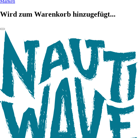
Marken
Wird zum Warenkorb hinzugefügt...