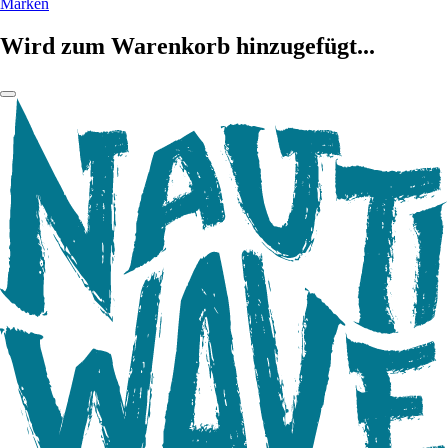
Marken
Wird zum Warenkorb hinzugefügt...