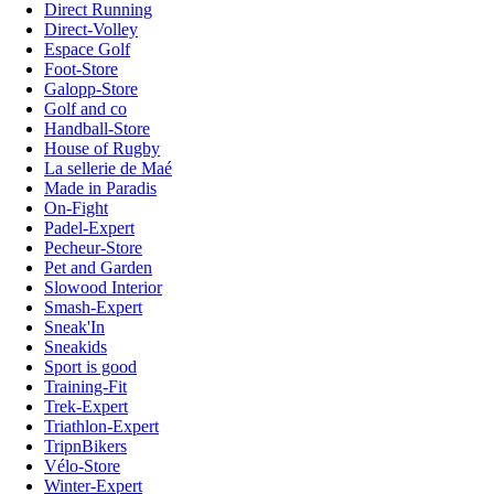
Direct Running
Direct-Volley
Espace Golf
Foot-Store
Galopp-Store
Golf and co
Handball-Store
House of Rugby
La sellerie de Maé
Made in Paradis
On-Fight
Padel-Expert
Pecheur-Store
Pet and Garden
Slowood Interior
Smash-Expert
Sneak'In
Sneakids
Sport is good
Training-Fit
Trek-Expert
Triathlon-Expert
TripnBikers
Vélo-Store
Winter-Expert