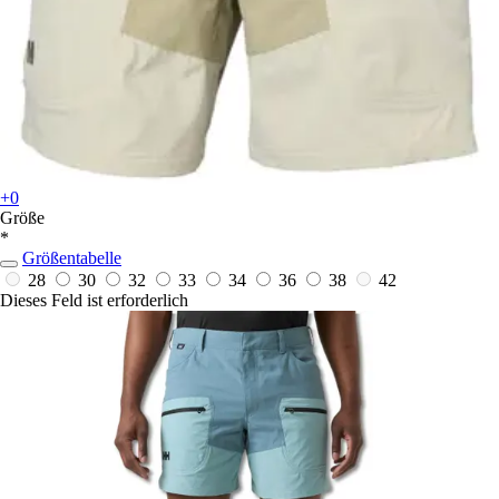
+0
Größe
*
Größentabelle
28
30
32
33
34
36
38
42
Dieses Feld ist erforderlich