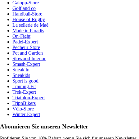
Galopp-Store
Golf and co
Handball-Store
House of Rugby
La sellerie de Maé
Made in Paradis
On-Fight
Padel-Expert
Pecheur-Store
Pet and Garden
Slowood Interior
Smash-Expert
Sneak'In
Sneakids
Sport is good
Training-Fit
Trek-Expert
Triathlon-Expert
TripnBikers
Vélo-Store
Winter-Expert
Abonnieren Sie unseren Newsletter
Profitieren Sie von 10% Rabatt, wenn Sie sich für unseren Newsletter