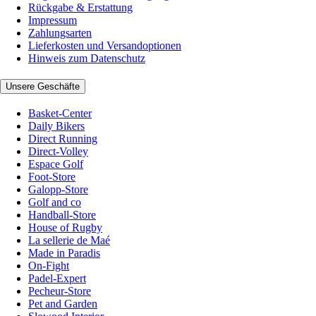
Rückgabe & Erstattung
Impressum
Zahlungsarten
Lieferkosten und Versandoptionen
Hinweis zum Datenschutz
Unsere Geschäfte
Basket-Center
Daily Bikers
Direct Running
Direct-Volley
Espace Golf
Foot-Store
Galopp-Store
Golf and co
Handball-Store
House of Rugby
La sellerie de Maé
Made in Paradis
On-Fight
Padel-Expert
Pecheur-Store
Pet and Garden