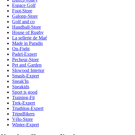
Espace Golf
Foot-Store
Galopp-Store
Golf and co
Handball-Store
House of Rugby
La sellerie de Maé
Made in Paradis
On-Fight
Padel-Expert
Pecheur-Store
Pet and Garden
Slowood Interior
Smash-Expert
Sneak'In
Sneakids
Sport is good
Training-Fit
Trek-Expert
Triathlon-Expert
TripnBikers
Vélo-Store
Winter-Expert