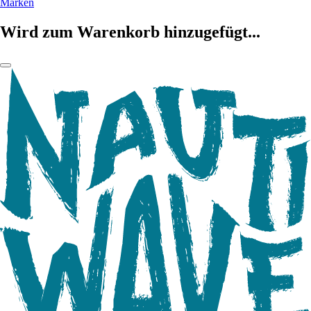
Marken
Wird zum Warenkorb hinzugefügt...