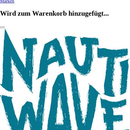
Marken
Wird zum Warenkorb hinzugefügt...